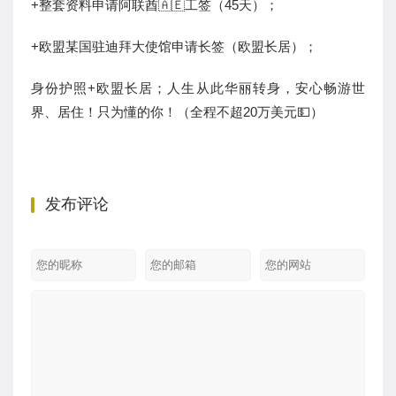
+整套资料申请阿联酋🇦🇪工签（45天）；
+欧盟某国驻迪拜大使馆申请长签（欧盟长居）；
身份护照+欧盟长居；人生从此华丽转身，安心畅游世
界、居住！只为懂的你！（全程不超20万美元💵）
发布评论