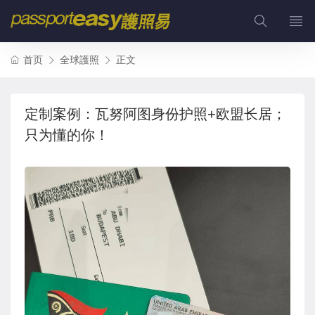
首页
全球護照
正文
定制案例：瓦努阿图身份护照+欧盟长居；
只为懂的你！