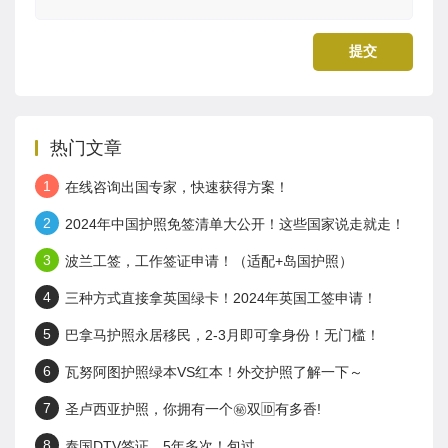
热门文章
1
在线咨询出国专家，快速获得方案！
2
2024年中国护照免签清单大公开！这些国家说走就走！
3
波兰工签，工作签证申请！（适配+岛国护照）
4
三种方式直接拿英国绿卡！2024年英国工签申请！
5
巴拿马护照永居移民，2-3月即可拿身份！无门槛！
6
瓦努阿图护照绿本VS红本！外交护照了解一下～
7
圣卢西亚护照，你拥有一个㊙️双🆔有多香!
8
泰国DTV签证，5年多次！包过