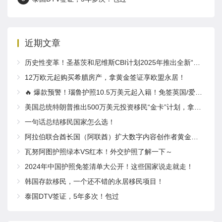
近期文章
历史性变革！圣基茨和尼维斯CBI计划2025年推出全新“居住体验”要求
12万欧元起购买希腊房产，拿黄金签证享欧盟永居！
🔥 爆款预警！瑙鲁护照10.5万美元起入籍！免签英国/爱尔兰！
美国总统特朗普推出500万美元投资移民“金卡”计划，拿绿卡，获得公民身份，计划取代EB-5！
一句话总结移民国家怎么选！
阿拉伯联合酋长国（阿联酋）扩大数字内容创作者黄金签证项目
瓦努阿图护照绿本VS红本！外交护照了解一下～
2024年中国护照免签清单大公开！这些国家说走就走！
韩国存款移民，一个还不错的永居移民项目！
泰国DTV签证，5年多次！包过