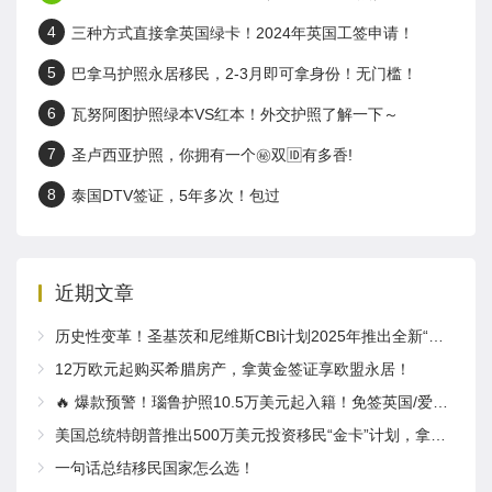
4
三种方式直接拿英国绿卡！2024年英国工签申请！
5
巴拿马护照永居移民，2-3月即可拿身份！无门槛！
6
瓦努阿图护照绿本VS红本！外交护照了解一下～
7
圣卢西亚护照，你拥有一个㊙️双🆔有多香!
8
泰国DTV签证，5年多次！包过
近期文章
历史性变革！圣基茨和尼维斯CBI计划2025年推出全新“居住体验”要求
12万欧元起购买希腊房产，拿黄金签证享欧盟永居！
🔥 爆款预警！瑙鲁护照10.5万美元起入籍！免签英国/爱尔兰！
美国总统特朗普推出500万美元投资移民“金卡”计划，拿绿卡，获得公民身份，计划取代EB-5！
一句话总结移民国家怎么选！