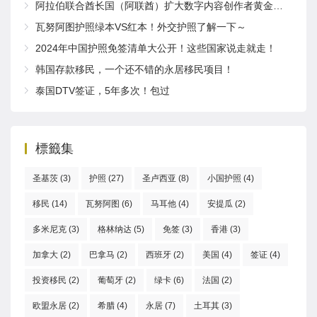
阿拉伯联合酋长国（阿联酋）扩大数字内容创作者黄金签证项目
瓦努阿图护照绿本VS红本！外交护照了解一下～
2024年中国护照免签清单大公开！这些国家说走就走！
韩国存款移民，一个还不错的永居移民项目！
泰国DTV签证，5年多次！包过
標籤集
圣基茨
(3)
护照
(27)
圣卢西亚
(8)
小国护照
(4)
移民
(14)
瓦努阿图
(6)
马耳他
(4)
安提瓜
(2)
多米尼克
(3)
格林纳达
(5)
免签
(3)
香港
(3)
加拿大
(2)
巴拿马
(2)
西班牙
(2)
美国
(4)
签证
(4)
投资移民
(2)
葡萄牙
(2)
绿卡
(6)
法国
(2)
欧盟永居
(2)
希腊
(4)
永居
(7)
土耳其
(3)