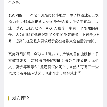
个选择。
-
瓦努阿图，一个名不见经传的小地方，除了旅游业还以农
渔为主，却成本很多大佬的身份选择，得益于简单，快
速，以及低廉的成本，45天入籍等，拿到一个备用的身
份。因为门槛过低被限制了欧盟的免签进出，不过步入9
月，提高门槛及登入要求后势必也会带来含金量的增长。
-
瓦努阿图护照：全球自由通行✈️，后续完善便捷跳板！子
女教育规划，对接海内外M校🏫！海外合理节税，无个
人，资铲等等等S！旅游度假休闲⛵，当然大可避开一些
危.险！备用绿色通道，说走即走，拎包就走☔
发布评论