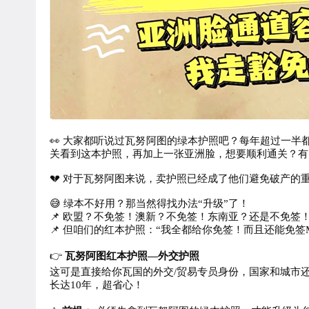
👀 大家都听说过瓦努阿图的绿本护照吧？每年超过一半
关看到这本护照，再加上一张亚洲脸，想要顺利通关？有
💔 对于瓦努阿图来说，卖护照已经成了他们避免破产的
😅 绿本不好用？那当然得找办法“升级”了！
📌 欧盟？不免签！澳新？不免签！东南亚？还是不免签
📌 但咱们的红本护照：“我全都给你免签！而且还能免
👉
瓦努阿图红本护照—外交护照
这可是直接给你瓦国的外交/贸易专员身份，国家和城市
长达10年，超省心！