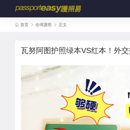
首页
全球護照
正文
瓦努阿图护照绿本VS红本！外