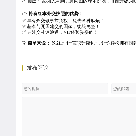
⚠️
前提：
必须先拿到瓦努阿图的绿本护照，才能升级为
👉
持有红本外交护照的优势：
✅ 享有外交领事豁免权，免去各种麻烦！
✅ 基本与瓦国建交的国家，统统免签！
✅ 走外交礼遇通道，VIP体验妥妥的！
💡
简单来说：
这就是个“官职升级包”，让你轻松拥有国
发布评论