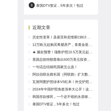
8
泰国DTV签证，5年多次！包过
近期文章
历史性变革！圣基茨和尼维斯CBI计划2025年推出全新“居住体验”要求
12万欧元起购买希腊房产，拿黄金签证享欧盟永居！
🔥 爆款预警！瑙鲁护照10.5万美元起入籍！免签英国/爱尔兰！
美国总统特朗普推出500万美元投资移民“金卡”计划，拿绿卡，获得公民身份，计划取代EB-5！
一句话总结移民国家怎么选！
阿拉伯联合酋长国（阿联酋）扩大数字内容创作者黄金签证项目
瓦努阿图护照绿本VS红本！外交护照了解一下～
2024年中国护照免签清单大公开！这些国家说走就走！
韩国存款移民，一个还不错的永居移民项目！
泰国DTV签证，5年多次！包过