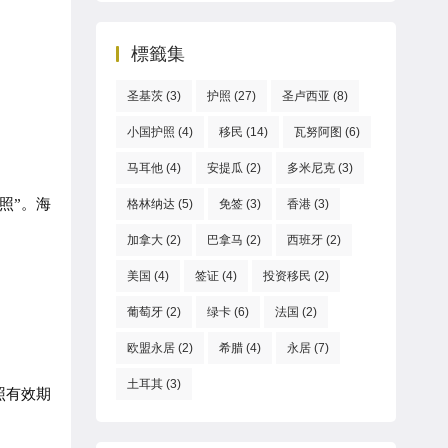
標籤集
圣基茨
(3)
护照
(27)
圣卢西亚
(8)
小国护照
(4)
移民
(14)
瓦努阿图
(6)
马耳他
(4)
安提瓜
(2)
多米尼克
(3)
照”。海
格林纳达
(5)
免签
(3)
香港
(3)
加拿大
(2)
巴拿马
(2)
西班牙
(2)
美国
(4)
签证
(4)
投资移民
(2)
葡萄牙
(2)
绿卡
(6)
法国
(2)
欧盟永居
(2)
希腊
(4)
永居
(7)
土耳其
(3)
照有效期