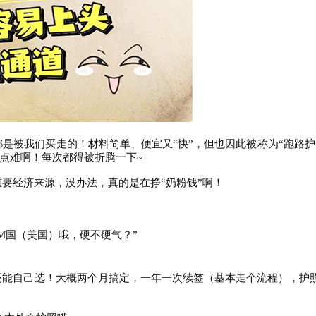
都是被我们买走的！材料简单、便宜又“快”，但也因此被称为“跑路护
点难啊！每次都得被折腾一下~
重要经济来源，没办法，真的是在挣“奶粉钱”啊！
！
签M国（美国）哦，硬不硬气？”
还能自己选！大概两个月搞定，一年一次续签（基本走个流程），护