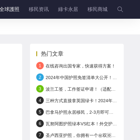
全球護照
移民资讯
綠卡永居
移民商城
热门文章
1
在线咨询出国专家，快速获得方案！
2
2024年中国护照免签清单大公开！这些国家说走就走！
3
波兰工签，工作签证申请！（适配+岛国护照）
4
三种方式直接拿英国绿卡！2024年英国工签申请！
5
巴拿马护照永居移民，2-3月即可拿身份！无门槛！
6
瓦努阿图护照绿本VS红本！外交护照了解一下～
7
圣卢西亚护照，你拥有一个㊙️双🆔有多香!