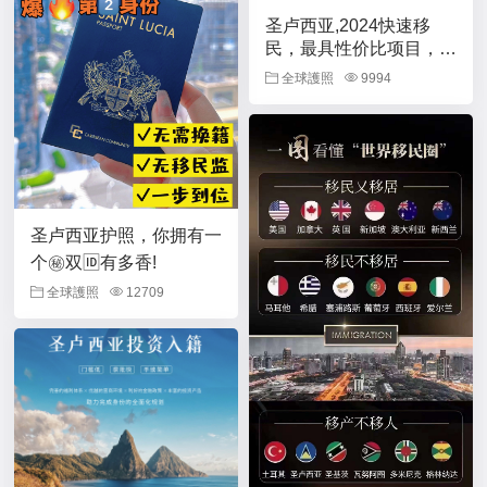
圣卢西亚,2024快速移
民，最具性价比项目，6
月份不涨价！
全球護照
9994
圣卢西亚护照，你拥有一
个㊙️双🆔有多香!
全球護照
12709