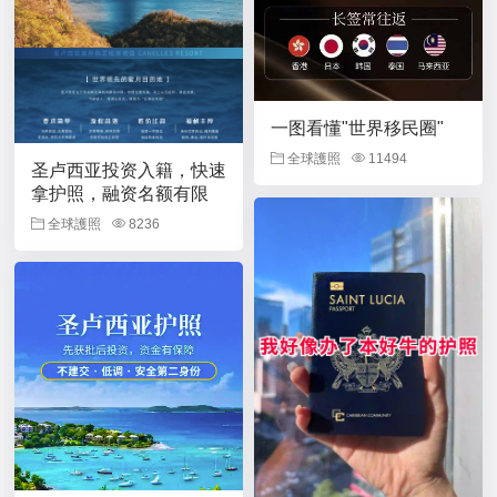
一图看懂"世界移民圈"
全球護照
11494
圣卢西亚投资入籍，快速
拿护照，融资名额有限
全球護照
8236