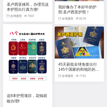
圣卢西亚移民，办理完这
我好像办了本好牛的护
本护照出行真方便!
照:圣卢西亚护照！
全球護照
7547
全球護照
8178
45天获批全球免签出行
145个国家的和地区的圣
卢西亚护照
全球護照
7732
这8本护照项目，花钱就
能办理❗️