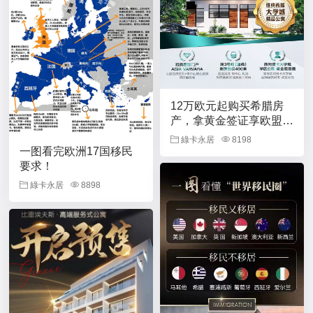
12万欧元起购买希腊房
产，拿黄金签证享欧盟永
居！
綠卡永居
8198
一图看完欧洲17国移民
要求！
綠卡永居
8898