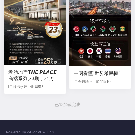
希腊地产𝙏𝙃𝙀 𝙋𝙇𝘼𝘾𝙀
一图看懂"世界移民圈"
高端系列,23期，25万欧
全球護照
11510
元拿希腊永居
綠卡永居
8852
-已经加载完成-
Powered By
Z-BlogPHP 1.7.3